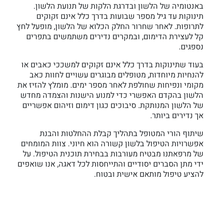
באנטומיה של הלשון ובדרגת הלקות של תנועת הלשון.
תינוקות עד גיל מספר שבועות בדרך כלל אינם זקוקים
לתרופות. לאחר שחרור החלק הכלוא של הלשון, מופעל לחץ
קל לעצירת הדימום, ובמקרים נדירים משתמשים בתפרים
נספגים.
בעוד שתינוקות בדרך כלל אינם זקוקים למשככי כאבים או
להנחיות מיוחדות, מטופלים מבוגרים עשויים לחוות כאב
מקומי ונפיחות שחולפת לאחר מספר ימים. מומלץ להזיז את
הלשון בהקדם האפשרי כדי למנוע הישנות והצמדה מחדש
של הלשון המנותקת. סיבוכים כגון דימום וזיהום אפשריים
אך נדירים ביותר.
שיתוף הורי המטופל בתהליך קבלת ההחלטות והבנת
אפשרויות הטיפול בלשון קשורה הוא חיוני. צוות המומחים
של מרפאתנו מבטיח מעורבות בבחירת תוכנית הטיפול. על
ידי מתן הסברים יסודיים והתייחסות לכל דאגה, אנו שואפים
להציע טיפול מותאם אישית ובטוח.