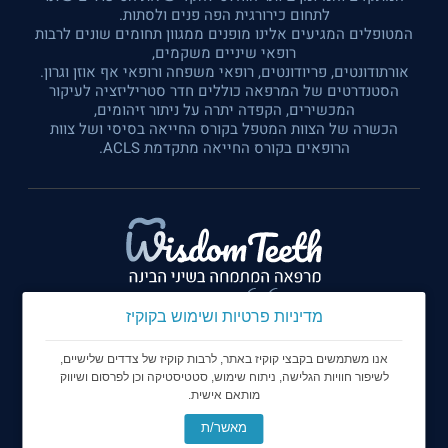
לתחום כירורגית הפה פנים ולסתות.
המטופלים המגיעים אלינו מופנים ממגוון תחומים שונים לרבות
רופאי שיניים משקמים,
אורתודונטים, פריודונטים, רופאי משפחה ורופאי אף אוזן וגרון.
הסטנדרטים של המרפאה כוללים חדר סטריליזציה לעיקור
המכשירים, הקפדה יתרה על ניתור זיהומים,
הכשרה של הצוות המטפל בקורס החייאה בסיסי ושל צוות
הרופאים בקורס החייאה מתקדמת ACLS.
מדיניות פרטיות ושימוש בקוקיז
אנו משתמשים בקבצי קוקיז באתר, לרבות קוקיז של צדדים שלישיים,
לשיפור חוויות הגלישה, ניתוח שימוש, סטטיסטיקה וכן לפרסום ושיווק
מותאם אישית.
© כל הזכויות שמורות ל Wisdom Teeth - מרפאה המתמחה
בשיני בינה
מאשר/ת