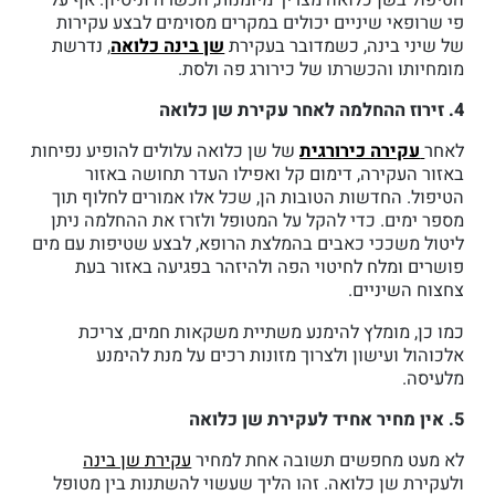
פי שרופאי שיניים יכולים במקרים מסוימים לבצע עקירות
של שיני בינה, כשמדובר בעקירת
שן בינה כלואה
, נדרשת
מומחיותו והכשרתו של כירורג פה ולסת.
4. זירוז ההחלמה לאחר עקירת שן כלואה
לאחר
עקירה כירורגית
של שן כלואה עלולים להופיע נפיחות
באזור העקירה, דימום קל ואפילו העדר תחושה באזור
הטיפול. החדשות הטובות הן, שכל אלו אמורים לחלוף תוך
מספר ימים. כדי להקל על המטופל ולזרז את ההחלמה ניתן
ליטול משככי כאבים בהמלצת הרופא, לבצע שטיפות עם מים
פושרים ומלח לחיטוי הפה ולהיזהר בפגיעה באזור בעת
צחצוח השיניים.
כמו כן, מומלץ להימנע משתיית משקאות חמים, צריכת
אלכוהול ועישון ולצרוך מזונות רכים על מנת להימנע
מלעיסה.
5. אין מחיר אחיד לעקירת שן כלואה
לא מעט מחפשים תשובה אחת למחיר
עקירת שן בינה
ולעקירת שן כלואה. זהו הליך שעשוי להשתנות בין מטופל