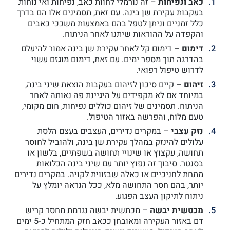
כאב ונפיחות
– זה נורמלי לחוות כאב, נפיחות ואי נוחות
בעקבות עקירת שן בינה. עם זאת, תסמינים אלו הם בדרך
כלל זמניים וניתן לטפל בהם באמצעות משככי כאבים
והקפדה על ההוראות שיתנו לאחר הניתוח.
דימום
– דימום קל לאחר עקירת שן בינה אמור להיעלם
בהדרגה תוך מספר ימים. עם זאת, דימום מוגזם עשוי
לדרוש טיפול רפואי.
זיהום
– קיים סיכון לזיהום בעקבות הוצאת שיני בינה,
במיוחד אם לא מקפידים על היגיינת פה נאותה לאחר
הניתוח. תסמינים של זיהום כוללים נפיחות, חום מקומי,
טעם מלוח, והפרשה באזור הטיפול.
נזק עצבי
– במקרים נדירים, העצבים בעצם הלסת
עלולים להינזק במהלך עקירת שן בינה, ולהוביל לחוסר
תחושה, עקצוץ או שינויי תחושה בשפתיים, בלשון או
בסנטר. סיבוך זה נפוץ יותר עם שיני בינה הכלואות
מתחת לחניכיים או כאלה שבזווית לקויה. במקרים נדירים
יותר, בהם חסר התחושה מלא, ככל הנראה יומלץ על
ניתוח לתיקון העצב הפגוע.
מכטשית יבשה
– מכתשית יבשה נגרמת מחסר קריש
דם באזור העקירה ומאובחן ככאב חזק המתחיל כ-5 ימים