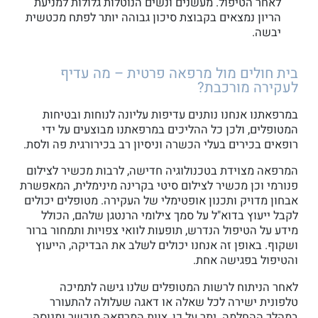
לאחר הטיפול. מעשנים ונשים הנוטלות גלולות למניעת
הריון נמצאים בקבוצת סיכון גבוהה יותר לפתח מכטשית
יבשה.
בית חולים מול מרפאה פרטית – מה עדיף
לעקירה מורכבת?
במרפאתנו אנחנו נותנים עדיפות עליונה לנוחות ובטיחות
המטופלים, ולכן כל ההליכים במרפאתנו מבוצעים על ידי
רופאים בכירים בעלי הכשרה וניסיון רב בכירורגית פה ולסת.
המרפאה מצוידת בטכנולוגיה חדישה, לרבות מכשיר לצילום
פנורמי וכן מכשיר לצילום סיטי בקרינה מינימלית, המאפשרת
אבחון מדויק ותכנון אופטימלי של העקירה. מטופלים יכולים
לקבל ייעוץ בדוא"ל על סמך צילומי הרנטגן שלהם, הכולל
מידע על הטיפול הנדרש, תופעות לוואי צפויות ותמחור ברור
ושקוף. באופן זה אנחנו יכולים לשלב את הבדיקה, הייעוץ
והטיפול בפגישה אחת.
לאחר הניתוח לרשות המטופלים שלנו גישה לתמיכה
טלפונית ישירה לכל שאלה או דאגה שעלולה להתעורר
במהלך ההחלמה. יתר על כן, צוות המרפאה מוכשר ומנוסה