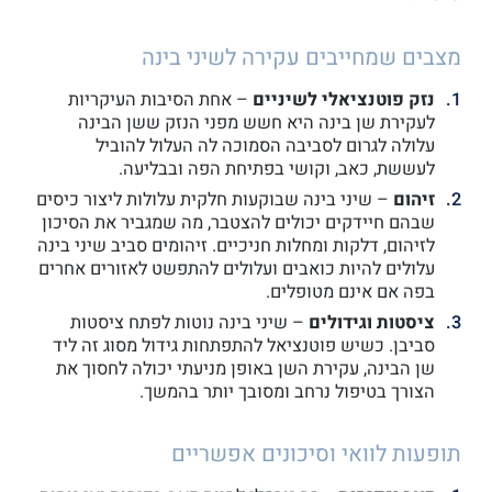
מצבים שמחייבים עקירה לשיני בינה
נזק פוטנציאלי לשיניים
– אחת הסיבות העיקריות
לעקירת שן בינה היא חשש מפני הנזק ששן הבינה
עלולה לגרום לסביבה הסמוכה לה העלול להוביל
לעששת, כאב, וקושי בפתיחת הפה ובבליעה.
זיהום
– שיני בינה שבוקעות חלקית עלולות ליצור כיסים
שבהם חיידקים יכולים להצטבר, מה שמגביר את הסיכון
לזיהום, דלקות ומחלות חניכיים. זיהומים סביב שיני בינה
עלולים להיות כואבים ועלולים להתפשט לאזורים אחרים
בפה אם אינם מטופלים.
ציסטות וגידולים
– שיני בינה נוטות לפתח ציסטות
סביבן. כשיש פוטנציאל להתפתחות גידול מסוג זה ליד
שן הבינה, עקירת השן באופן מניעתי יכולה לחסוך את
הצורך בטיפול נרחב ומסובך יותר בהמשך.
תופעות לוואי וסיכונים אפשריים