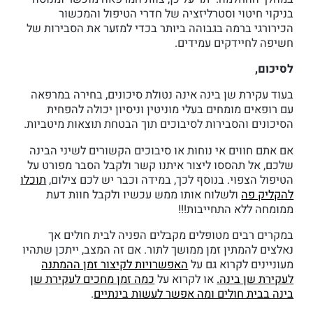
בניקוי חיטוי וסטרליזציה של חדרי הטיפול והמכשור
הכירורגי ברמה בגבוהה ביותר בכדי למזער את הסבירות של
חשיפה לחיידקים עמידים.
לסיכום,
בעוד עקירת שן בינה אינה נטולת סיכונים, בחירה במרפאה
עם רופאים מומחים בעלי מוניטין וניסיון יכולה להפחית
הסיכונים והסבירות לסיבוכים תוך הבטחת תוצאות מיטביות.
אם אתם חווים אי נוחות או סיבוכים הקשורים לשיני הבינה
שלכם, אל תהססו ליצור איתנו קשר ולקבל הסבר מפורט על
הטיפול הצפוי. בנוסף לכך, במידה וכבר יש לכם צילום,
תוכלו
להקליק פה
ולשלוח אותו ממש עכשיו ולקבל חוות דעת
ממומחה ללא התחייבות!!!
במקרים רבים מטופלים מקבלים הפניה לבית חולים אך
נאלצים להמתין זמן ממושך לתור. אם זה המצב, ייתכן שתהיו
מעוניינים לקרוא גם על
האפשרויות לקיצור זמן ההמתנה
לעקירת שן בינה.
או לקרוא על
כמה זמן מחכים לעקירת שן
בינה בבית חולים ומה אפשר לעשות בינתיים
.