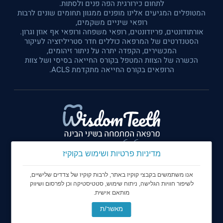
לתחום כירורגית הפה פנים ולסתות.
המטופלים המגיעים אלינו מופנים ממגוון תחומים שונים לרבות
רופאי שיניים משקמים,
אורתודונטים, פריודונטים, רופאי משפחה ורופאי אף אוזן וגרון.
הסטנדרטים של המרפאה כוללים חדר סטריליזציה לעיקור
המכשירים, הקפדה יתרה על ניתור זיהומים,
הכשרה של הצוות המטפל בקורס החייאה בסיסי ושל צוות
הרופאים בקורס החייאה מתקדמת ACLS.
מדיניות פרטיות ושימוש בקוקיז
אנו משתמשים בקבצי קוקיז באתר, לרבות קוקיז של צדדים שלישיים,
לשיפור חוויות הגלישה, ניתוח שימוש, סטטיסטיקה וכן לפרסום ושיווק
מותאם אישית.
© כל הזכויות שמורות ל Wisdom Teeth - מרפאה המתמחה
בשיני בינה
מאשר/ת
בניית אתרים image image