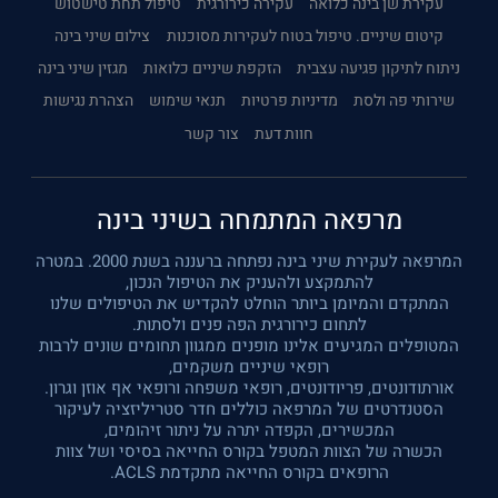
עקירת שן בינה כלואה
עקירה כירורגית
טיפול תחת טישטוש
קיטום שיניים. טיפול בטוח לעקירות מסוכנות
צילום שיני בינה
ניתוח לתיקון פגיעה עצבית
הזקפת שיניים כלואות
מגזין שיני בינה
שירותי פה ולסת
מדיניות פרטיות
תנאי שימוש
הצהרת נגישות
חוות דעת
צור קשר
מרפאה המתמחה בשיני בינה
המרפאה לעקירת שיני בינה נפתחה ברעננה בשנת 2000. במטרה
להתמקצע ולהעניק את הטיפול הנכון,
המתקדם והמיומן ביותר הוחלט להקדיש את הטיפולים שלנו
לתחום כירורגית הפה פנים ולסתות.
המטופלים המגיעים אלינו מופנים ממגוון תחומים שונים לרבות
רופאי שיניים משקמים,
אורתודונטים, פריודונטים, רופאי משפחה ורופאי אף אוזן וגרון.
הסטנדרטים של המרפאה כוללים חדר סטריליזציה לעיקור
המכשירים, הקפדה יתרה על ניתור זיהומים,
הכשרה של הצוות המטפל בקורס החייאה בסיסי ושל צוות
הרופאים בקורס החייאה מתקדמת ACLS.