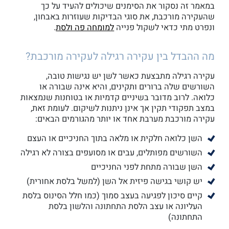
במאמר זה נסקור את הסימנים שיכולים להעיד על כך
שהעקירה מורכבת, את סוגי הבדיקות שעוזרות באבחון,
ונפרט מתי כדאי לשקול פנייה
למומחה פה ולסת
.
מה ההבדל בין עקירה רגילה לעקירה מורכבת?
עקירה רגילה מתבצעת כאשר לשן יש נגישות טובה,
השורשים שלה ברורים ותקינים, והיא אינה שבורה או
כלואה. לרוב מדובר בשיניים קדמיות או בטוחנות שנמצאות
במצב תפקודי תקין אך אינן ניתנות לשיקום. לעומת זאת,
עקירה מורכבת מערבת אחד או יותר מהגורמים הבאים:
השן כלואה חלקית או מלאה בתוך החניכיים או העצם
השורשים מפותלים, עבים או מסועפים בצורה לא רגילה
השן שבורה מתחת לפני החניכיים
יש קושי בגישה פיזית אל השן (למשל בלסת אחורית)
קיים סיכון לפגיעה בעצב סמוך (כמו חלל הסינוס בלסת
העליונה או עצב הלסת התחתונה והלשון בלסת
התחתונה)