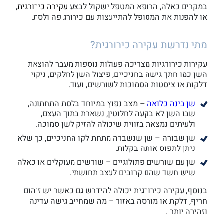
במקרים כאלה, הרופא המטפל ישקול לבצע
עקירה כירורגית
,
או להפנות את המטופל להתייעצות עם כירורג פה ולסת.
מתי נדרשת עקירה כירורגית?
עקירות כירורגיות מצריכה פעולות נוספות מעבר להוצאת
השן כמו חתך גישה בחניכיים, פיצול השן לחלקים, ניקוי
דלקות או ציסטות הסמוכות לשורשים, ועוד.
שן בינה כלואה
– מצב נפוץ במיוחד בלסת התחתונה,
שבו השן לא בקעה לחלוטין, נשארת בתוך העצם,
ולעיתים נמצאת בזווית שיכולה להזיק לשן סמוכה.
שן שבורה – שן שנשברה מתחת לקו החניכיים, כך שלא
ניתן לתפוס אותה בקלות.
שן עם שורשים פתולוגיים – שורשים מעוקלים או כאלה
שיש חשד שהם קרובים לעצב תחושתי.
בנוסף, עקירה כירורגית יכולה להידרש גם כאשר יש זיהום
חריף, דלקת או מורסה באזור – מה שמחייב גישה עדינה
וזהירה יותר .