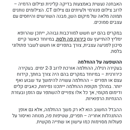
האבחנה נעשית באמצעות בדיקה קלינית וצילום הדמיה –
לרוב צילום פנורמי ולעיתים גם צילום CT. הצילומים נותנים
תמונה מלאה של מיקום השן, מבנה השורשים והיחסים עם
עצבים סמוכים.
במקרים בהם יש חשש למורכבות גבוהה, ייתכן שהרופא
ימליץ להתייעץ עם
כירורג פה ולסת
, במיוחד כאשר קיים
סיכון לפגיעה עצבית, צורך בתפרים או חשש לשבר פתולוגי
בלסת.
ההשפעה על ההחלמה
בעקירה רגילה, ההחלמה אורכת לרוב 2-3 ימים. בעקירה
כירורגית – במיוחד במקרים בהם היה צורך בחתך, קידוח
עצם או תפרים – ההחלמה עשויה להימשך עד שבוע ואף
יותר. במהלך תקופת ההחלמה ייתכנו נפיחות, כאבים קלים
ודימום מקומי, אך כל אלו צפויים להשתפר עם הזמן ובעזרת
ההנחיות הרפואיות.
ההבדל החשוב הוא לא רק משך ההחלמה, אלא גם אופן
ההתנהלות אחריה – תפרים, שטיפות פה, מנוחה ואיסור על
פעולות מסוימות כמו עישון או שתייה מקשית.